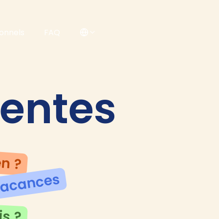
ionnels
FAQ
uentes
en ?
vacances
is ?