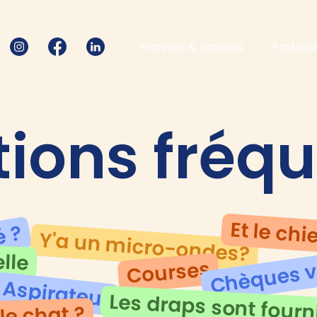
Familles & couples
Profess
ions fréq
Et le chi
é ?
Y'a un micro-ondes?
Chèques 
lle
Courses
Aspirateur
Les draps sont fourn
 le chat ?