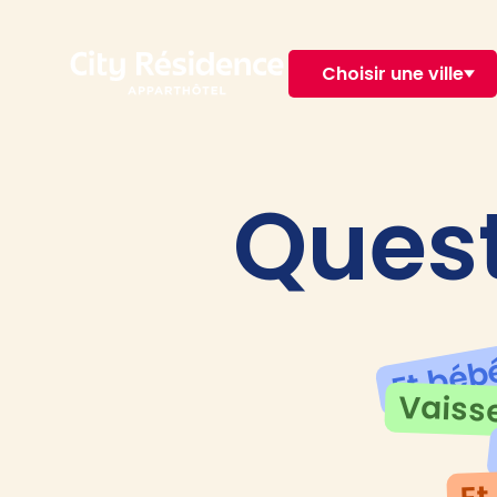
Choisir une ville
Quest
Et béb
Vaisse
Et