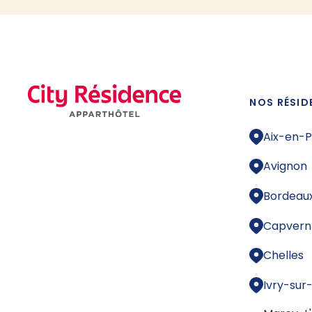
NOS RÉSID
Aix-en-
Avignon
Bordeau
Capvern
Chelles
Ivry-sur