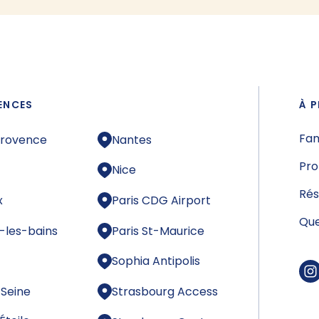
ENCES
À P
Fam
Provence
Nantes
Pro
Nice
Rés
x
Paris CDG Airport
Que
-les-bains
Paris St-Maurice
Sophia Antipolis
-Seine
Strasbourg Access