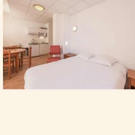
Golf Club de Lannemezan
12,3 km
Abbaye de l'Escaladieu
8,2 km
Château de Mauvezin
5,1 km
Transports
Autoroute A64
7,3 km
Gare de Tarbes
37 km
Aéroports
Aéroport de Tarbes
44 km