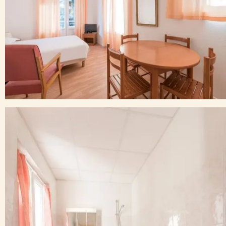
Randonnées et activités nature dans les
Pyrénées
En plus des cures,
Capvern-les-Bains
est un point de
départ parfait pour les amoureux de nature et de
montagne. Partez en randonnée depuis la résidence et
explorez les sentiers du piémont pyrénéen, avec des
paysages variés et des panoramas à couper le souffle.
Informations pratiques
Réception ouverte du lundi au vendredi, de 9h à
12h et de 15h à 19h
Connexion Wi-Fi gratuite dans toute la résidence
Établissement non adapté aux personnes à
mobilité réduite
Réservez votre appart’hôtel à Capvern-les-
Bains
👉 Offrez-vous un séjour alliant
détente, nature et bien-
être thermal
.
Réservez dès aujourd’hui votre
appart’hôtel à
Capvern-les-Bains – City Résidence Termalia
et profitez
d’un hébergement confortable au cœur des Pyrénées.