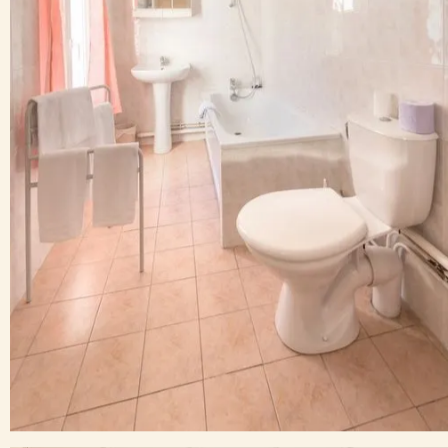
L'établissement n'est pas adapté pour les personnes à
mobilité réduite.
A proximité
Lannemezan
8,8 km
Les Thermes de Capvern
500 m
Restaurants & Bars
Les Orangers
180 m
Le Chalet
69 m
La Siesta
5,8 km
Le Mirage
4,1 km
Attractions