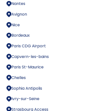
Nantes
Avignon
Nice
Bordeaux
Paris CDG Airport
Capvern-les-bains
Paris St-Maurice
Chelles
Sophia Antipolis
Ivry-sur-Seine
Strasbourg Access