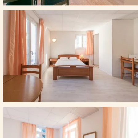
Séjournez dans notre appart’hôtel au cœur
des Hautes-Pyrénées
Blotti dans un vallon verdoyant des Hautes-Pyrénées, au
cœur de la station thermale de
Capvern-les-Bains
,
l’
appart’hôtel City Résidence Termalia
vous accueille
toute l’année dans un cadre reposant avec un panorama
magnifique.
Studios et appartements équipés pour votre
confort
Notre résidence hôtelière propose des
studios et
appartements meublés
, entièrement équipés avec
kitchenette fonctionnelle, Wi-Fi gratuit et tout le confort
nécessaire pour un séjour en toute autonomie.
Que vous veniez pour une
cure thermale
, des vacances en
montagne ou un déplacement professionnel, nos
logements s’adaptent à toutes les durées de séjour :
quelques jours, plusieurs semaines ou plus.
Idéal pour vos cures thermales à Capvern
Située à seulement quelques minutes à pied des
thermes
de Capvern
, notre résidence est le choix idéal pour les
curistes. Profitez d’un hébergement pratique et confortable
à proximité immédiate des établissements thermaux, sans
contrainte de transport.