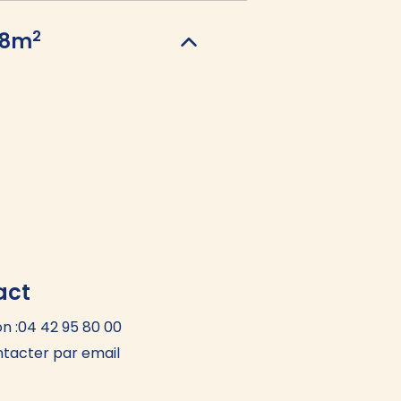
2
8
m
re (sur demande)
re (sur demande)
act
n :
04 42 95 80 00
tacter par email