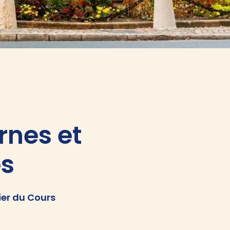
nes et
és
ier du Cours