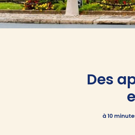
Des a
e
à 10 minute