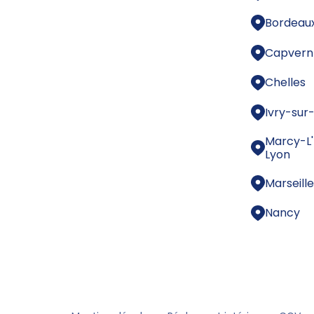
Bordeau
Capvern
Chelles
Ivry-sur
Marcy-L'
Lyon
Marseill
Nancy