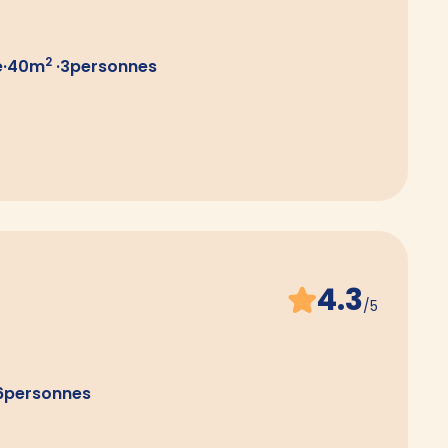
2
e
·
40
m
·
3
personnes
4.3
/5
6
personnes