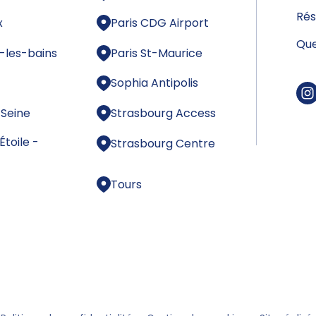
Rés
x
Paris CDG Airport
Que
-les-bains
Paris St-Maurice
Sophia Antipolis
-Seine
Strasbourg Access
Étoile -
Strasbourg Centre
e
Tours