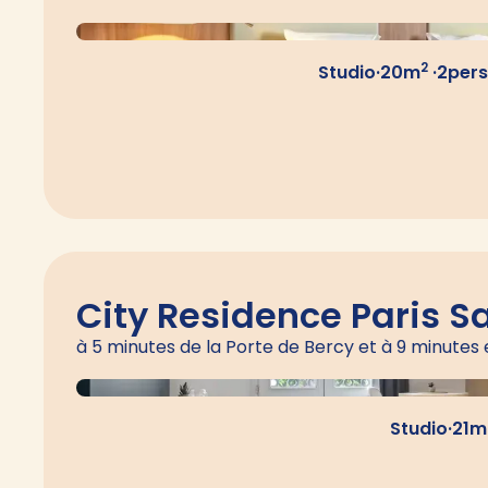
2
Studio
·
20
m
·
2
per
City Residence Paris S
à 5 minutes de la Porte de Bercy et à 9 minutes 
Studio
·
21
m