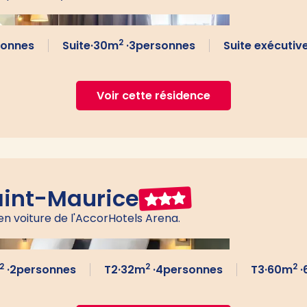
2
sonnes
Suite
·
30
m
·
3
personnes
Suite exécutiv
Voir cette résidence
aint-Maurice
en voiture de l'AccorHotels Arena.
2
2
2
·
2
personnes
T2
·
32
m
·
4
personnes
T3
·
60
m
·