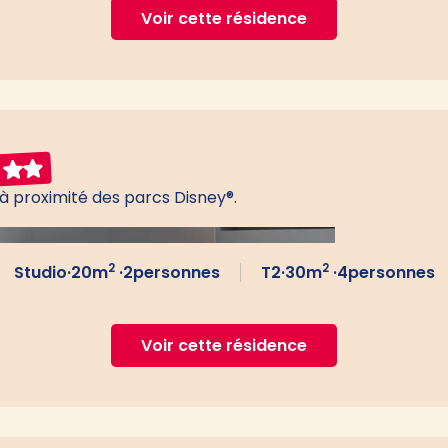
Voir cette résidence
à proximité des parcs Disney®.
2
2
Studio
·
20
m
·
2
personnes
T2
·
30
m
·
4
personnes
Voir cette résidence