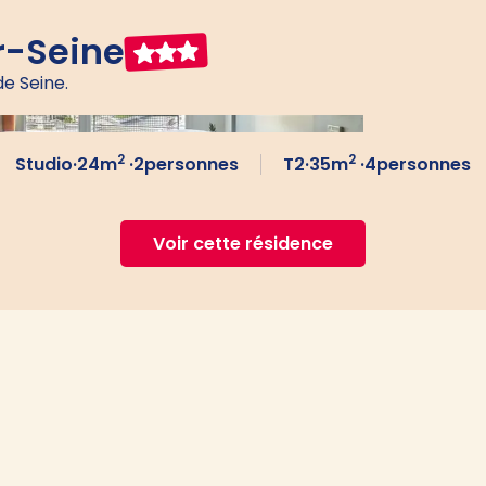
r-Seine
de Seine.
2
2
Studio
·
24
m
·
2
personnes
T2
·
35
m
·
4
personnes
Voir cette résidence