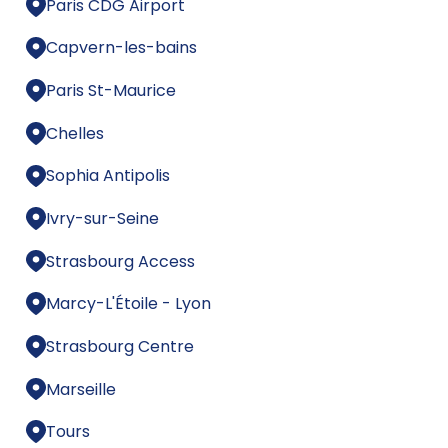
Paris CDG Airport
Capvern-les-bains
Paris St-Maurice
Chelles
Sophia Antipolis
Ivry-sur-Seine
Strasbourg Access
Marcy-L'Étoile - Lyon
Strasbourg Centre
Marseille
Tours