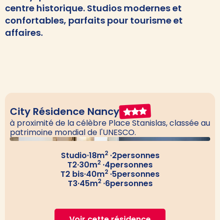
centre historique. Studios modernes et
confortables, parfaits pour tourisme et
affaires.
City Résidence Nancy
à proximité de la célèbre Place Stanislas, classée au
patrimoine mondial de l'UNESCO.
2
Studio
·
18
m
·
2
personnes
2
T2
·
30
m
·
4
personnes
2
T2 bis
·
40
m
·
5
personnes
2
T3
·
45
m
·
6
personnes
Voir cette résidence