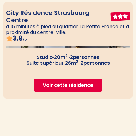
City Résidence Strasbourg
Centre
à 15 minutes à pied du quartier La Petite France et à
proximité du centre-ville.
3.9
/5
2
Studio
·
20
m
·
2
personnes
2
Suite supérieur
·
26
m
·
2
personnes
Voir cette résidence