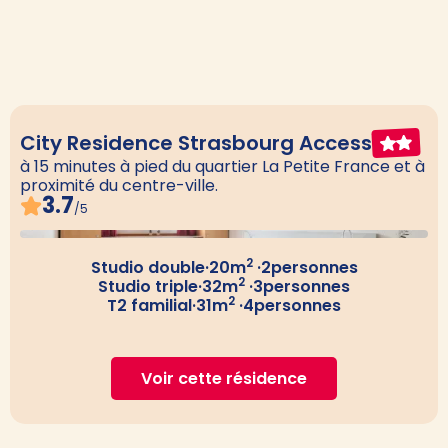
City Residence Strasbourg Access
à 15 minutes à pied du quartier La Petite France et à
proximité du centre-ville.
3.7
/5
2
Studio double
·
20
m
·
2
personnes
2
Studio triple
·
32
m
·
3
personnes
2
T2 familial
·
31
m
·
4
personnes
Voir cette résidence