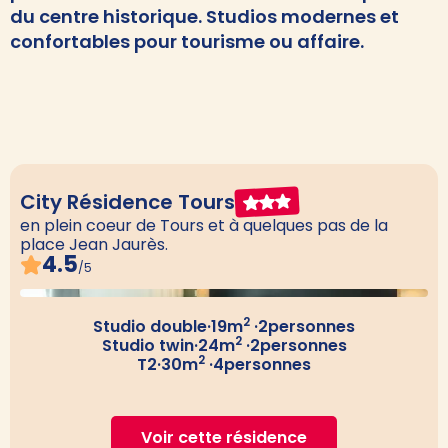
du centre historique. Studios modernes et
confortables pour tourisme ou affaire.
City Résidence Tours
en plein coeur de Tours et à quelques pas de la
place Jean Jaurès.
4.5
/5
2
Studio double
·
19
m
·
2
personnes
2
Studio twin
·
24
m
·
2
personnes
2
T2
·
30
m
·
4
personnes
Voir cette résidence